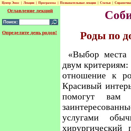
Центр Эмос
|
Лекции
|
Программа
|
Познавательные лекции
|
Статьи
|
Справочн
Оглавление лекций
Соби
Поиск:
Роды по д
Определите день родов!
«Выбор места 
двум критериям: 
отношение к ро
Красивый интерь
помогут вам 
заинтересованны
услугами обы
хирургический 