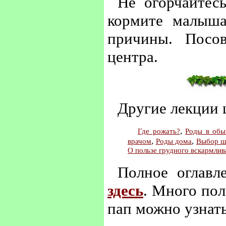
Не огорчайтес
кормите малыша
причины. Посов
центра.
Другие лекции
,
Где рожать?
Роды в обы
,
,
врачом
Роды дома
Выбор ш
О пользе грудного вскармлив
Полное оглав
здесь
. Много по
пап можно узнат