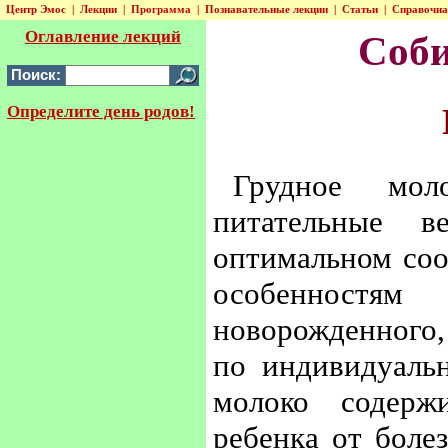
Центр Эмос
|
Лекции
|
Программа
|
Познавательные лекции
|
Статьи
|
Справочн
Оглавление лекций
Соби
Поиск:
Определите день родов!
Грудное мол
питательные 
оптимальном соо
особенностя
новорожденного
по индивидуальн
молоко содерж
ребенка от боле