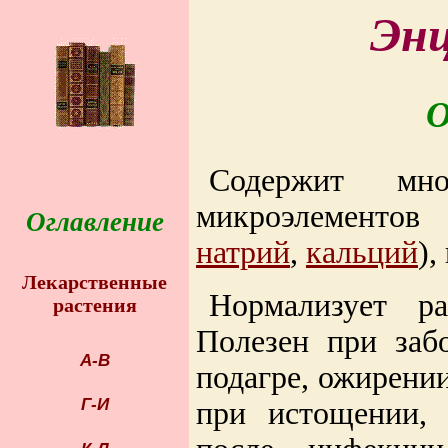
Энц
О
Содержит м
микроэлементов 
Оглавление
натрий
,
кальций
),
Лекарственные
Нормализует ра
растения
Полезен при забо
А-В
подагре, ожирени
Г-И
при истощении, 