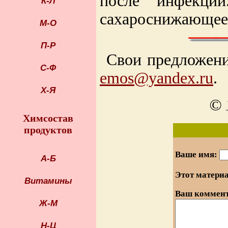
после инфекци
К-Л
сахароснижающее 
М-О
П-Р
Свои предложени
С-Ф
emos@yandex.ru
.
Х-Я
© 
Химсостав
продуктов
Ваше имя:
А-Б
Этот матери
Витамины
Ваш коммент
Ж-М
Н-Ц