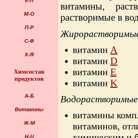
К-Л
витамины, рас
М-О
растворимые в вод
П-Р
Жирорастворимые
С-Ф
витамин
A
Х-Я
витамин
D
витамин
E
Химсостав
продуктов
витамин
K
А-Б
Водорастворимые
Витамины
витамины компл
Ж-М
витаминов, отл
химическим и 
Н-Ц