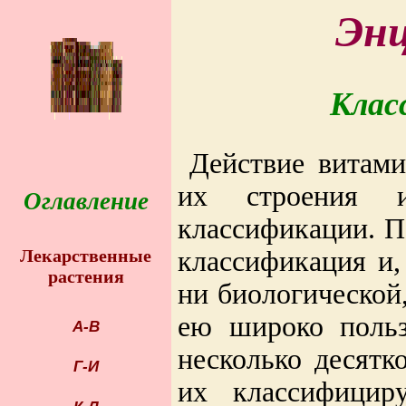
Энц
Клас
Действие витами
их строения 
Оглавление
классификации. П
классификация и,
Лекарственные
растения
ни биологической
ею широко польз
А-В
несколько десятк
Г-И
их классифицир