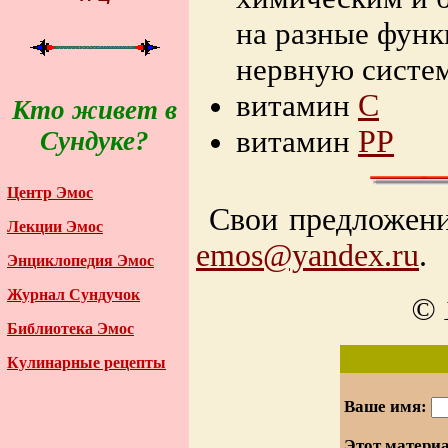
на разные функ
нервную систе
витамин
С
Кто живет в
витамин
PP
Сундуке?
Центр Эмос
Свои предложени
Лекции Эмос
emos@yandex.ru
.
Энциклопедия Эмос
Журнал Сундучок
© 
Библиотека Эмос
Кулинарные рецепты
Ваше имя:
Этот матери