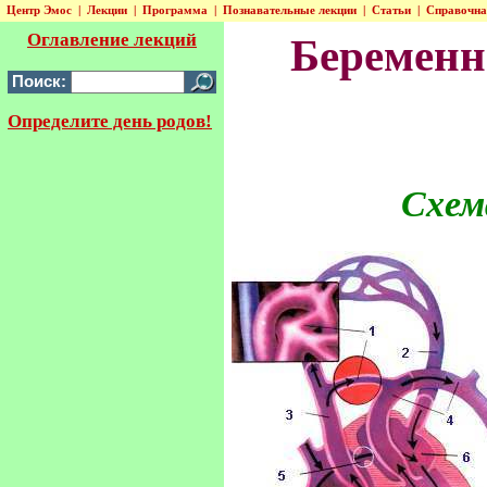
Центр Эмос
|
Лекции
|
Программа
|
Познавательные лекции
|
Статьи
|
Справочн
Оглавление лекций
Беременн
Поиск:
Определите день родов!
Схем